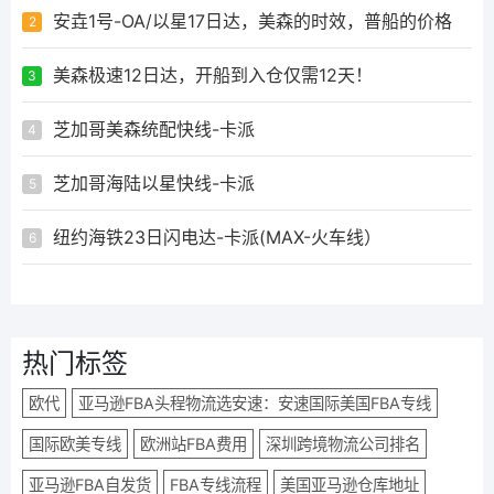
安垚1号-OA/以星17日达，美森的时效，普船的价格
2
美森极速12日达，开船到入仓仅需12天！
3
芝加哥美森统配快线-卡派
4
芝加哥海陆以星快线-卡派
5
纽约海铁23日闪电达-卡派(MAX-火车线）
6
热门标签
欧代
亚马逊FBA头程物流选安速：安速国际美国FBA专线
国际欧美专线
欧洲站FBA费用
深圳跨境物流公司排名
亚马逊FBA自发货
FBA专线流程
美国亚马逊仓库地址