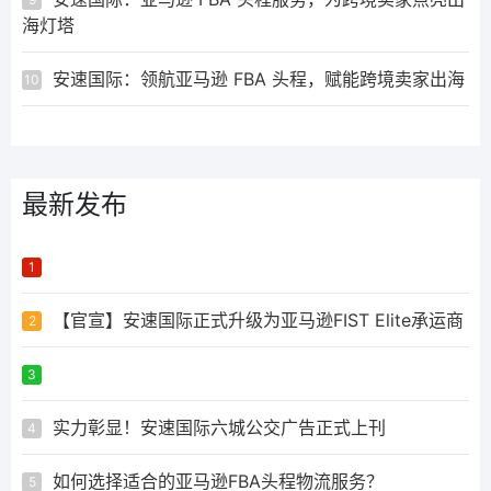
海灯塔
安速国际：领航亚马逊 FBA 头程，赋能跨境卖家出海
10
最新发布
ᅟᅠ ‌‍‎‏
1
【官宣】安速国际正式升级为亚马逊FIST Elite承运商
2
ᅟᅠ ‌‍‎‏
3
实力彰显！安速国际六城公交广告正式上刊
4
如何选择适合的亚马逊FBA头程物流服务？
5