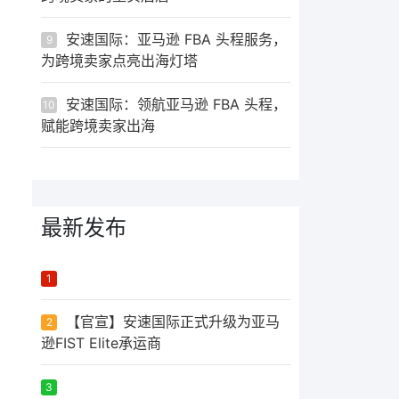
安速国际：亚马逊 FBA 头程服务，
9
为跨境卖家点亮出海灯塔
安速国际：领航亚马逊 FBA 头程，
10
赋能跨境卖家出海
最新发布
ᅟᅠ ‌‍‎‏
1
【官宣】安速国际正式升级为亚马
2
逊FIST Elite承运商
ᅟᅠ ‌‍‎‏
3