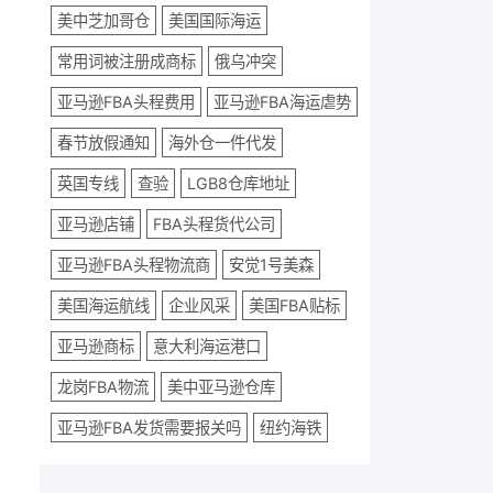
美中芝加哥仓
美国国际海运
常用词被注册成商标
俄乌冲突
亚马逊FBA头程费用
亚马逊FBA海运虐势
春节放假通知
海外仓一件代发
英国专线
查验
LGB8仓库地址
亚马逊店铺
FBA头程货代公司
亚马逊FBA头程物流商
安觉1号美森
美国海运航线
企业风采
美国FBA贴标
亚马逊商标
意大利海运港口
龙岗FBA物流
美中亚马逊仓库
亚马逊FBA发货需要报关吗
纽约海铁