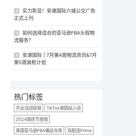
实力彰显！安速国际六城公交广告
4
正式上刊
如何选择适合的亚马逊FBA头程物
5
流服务？
安速国际 | 7月第4周物流资讯&7月
6
第5周装柜计划
热门标签
开业活动促销
TikTok美国站入驻
2024国庆节放假
美国亚马逊FBA偏远仓库
自配送Prime