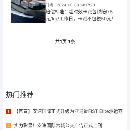
时间：2024-06-08 14:17:20
赔偿标准：超时效卡派包税赔0.5
元/kg/工作日，卡派不包税50元/
方/工作日；美森正班13日达查验一
周后，按1元/KG赔付。不包税注意
事项：①不含关税，查验费
共
1
页
1
条
热门推荐
【官宣】安速国际正式升级为亚马逊FIST Elite承运商
1
实力彰显！安速国际六城公交广告正式上刊
2