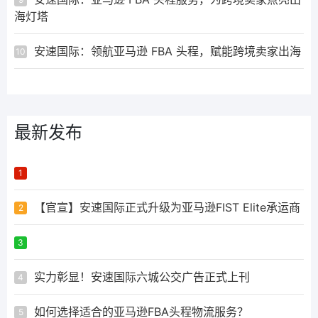
海灯塔
安速国际：领航亚马逊 FBA 头程，赋能跨境卖家出海
10
最新发布
ᅟᅠ ‌‍‎‏
1
【官宣】安速国际正式升级为亚马逊FIST Elite承运商
2
ᅟᅠ ‌‍‎‏
3
实力彰显！安速国际六城公交广告正式上刊
4
如何选择适合的亚马逊FBA头程物流服务？
5