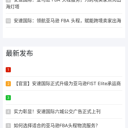
海灯塔
安速国际：领航亚马逊 FBA 头程，赋能跨境卖家出海
10
最新发布
ᅟᅠ ‌‍‎‏
1
【官宣】安速国际正式升级为亚马逊FIST Elite承运商
2
ᅟᅠ ‌‍‎‏
3
实力彰显！安速国际六城公交广告正式上刊
4
如何选择适合的亚马逊FBA头程物流服务？
5