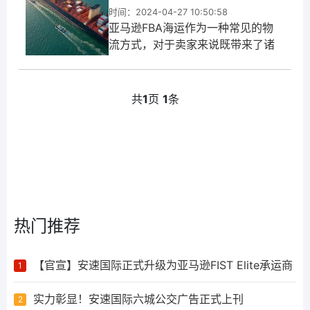
时间：2024-04-27 10:50:58
亚马逊FBA海运作为一种常见的物
流方式，对于卖家来说既带来了诸
多便利，也存在一些挑战。然而，
当我们将目光转向安速货运美森极
速12日达这一创新服务时，会发现
共
1
页
1
条
安速货运的美森极速12日达为卖家
提供了更加快速和高效的物流解决
方案...
热门推荐
【官宣】安速国际正式升级为亚马逊FIST Elite承运商
1
实力彰显！安速国际六城公交广告正式上刊
2