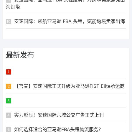
海灯塔
安速国际：领航亚马逊 FBA 头程，赋能跨境卖家出海
10
最新发布
ᅟᅠ ‌‍‎‏
1
【官宣】安速国际正式升级为亚马逊FIST Elite承运商
2
ᅟᅠ ‌‍‎‏
3
实力彰显！安速国际六城公交广告正式上刊
4
如何选择适合的亚马逊FBA头程物流服务？
5