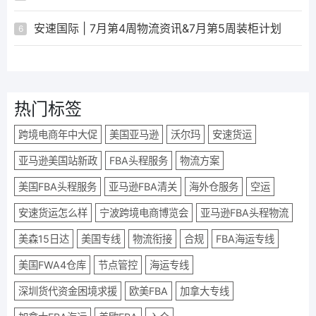
安速国际 | 7月第4周物流资讯&7月第5周装柜计划
6
热门标签
跨境电商年中大促
美国亚马逊
沃尔玛
安速货运
亚马逊美国站新政
FBA头程服务
物流方案
美国FBA头程服务
亚马逊FBA清关
海外仓服务
空运
安速货运怎么样
宁波跨境电商博览会
亚马逊FBA头程物流
美森15日达
美国专线
物流衔接
合规
FBA海运专线
美国FWA4仓库
节点管控
海运专线
深圳货代资金困境求援
欧美FBA
加拿大专线