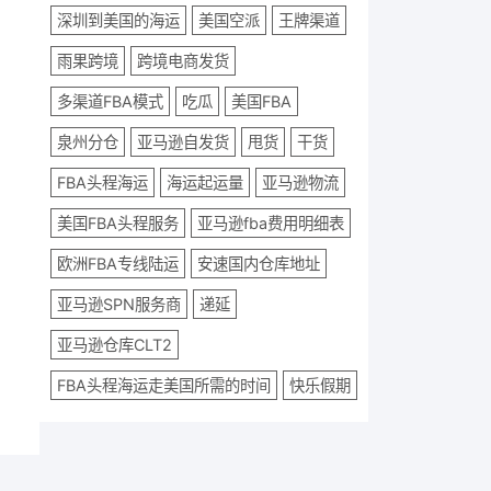
深圳到美国的海运
美国空派
王牌渠道
雨果跨境
跨境电商发货
多渠道FBA模式
吃瓜
美国FBA
泉州分仓
亚马逊自发货
甩货
干货
FBA头程海运
海运起运量
亚马逊物流
美国FBA头程服务
亚马逊fba费用明细表
欧洲FBA专线陆运
安速国内仓库地址
亚马逊SPN服务商
递延
亚马逊仓库CLT2
FBA头程海运走美国所需的时间
快乐假期