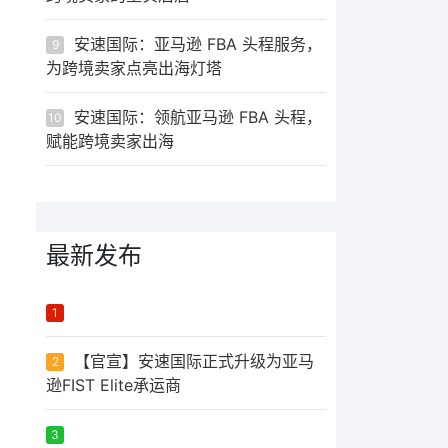
安速国际：亚马逊 FBA 头程服务，
9
为跨境卖家点亮出海灯塔
安速国际：领航亚马逊 FBA 头程，
10
赋能跨境卖家出海
最新发布
ᅟᅠ ‌‍‎‏
1
【官宣】安速国际正式升级为亚马
2
逊FIST Elite承运商
ᅟᅠ ‌‍‎‏
3