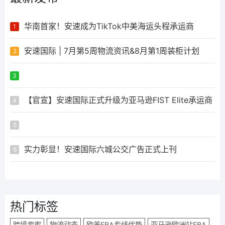
华南首家！安速成为TikTok中美海运头程承运商
1
安速国际 | 7月第5周物流资讯&8月第1周装柜计划
2
ᅟᅠ ‌‍‎‏
3
【官宣】安速国际正式升级为亚马逊FIST Elite承运商
4
ᅟᅠ ‌‍‎‏
5
实力彰显！安速国际六城公交广告正式上刊
6
热门标签
跨境卖家
物流动态
欧美FBA专线优势
亚马逊欧洲站FBA