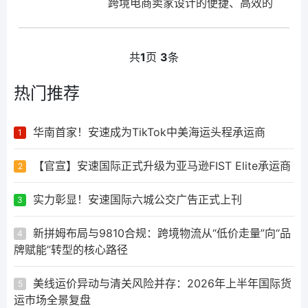
跨境电商卖家设计的便捷、高效的
物流解决方案。FBA，即
“Fulfillment By Amazon”，是亚马
逊提供的一种物流服务，意味着卖
共
1
页
3
条
家将商品寄送至亚马逊仓库，由亚
马逊负责存储、包装、...
热门推荐
华南首家！安速成为TikTok中美海运头程承运商
1
【官宣】安速国际正式升级为亚马逊FIST Elite承运商
2
实力彰显！安速国际六城公交广告正式上刊
3
新拼姆布局与9810合规：跨境物流从“低价走量”向“品
4
牌赋能”转型的核心路径
美线运价异动与清关风险并存：2026年上半年国际货
5
运市场全景复盘