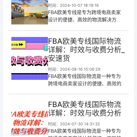
时间：2024-10-07 18:18:16
​FBA欧美专线是专为跨境电商卖家
设计的便捷、高效的物流解决方
案，结合了亚马逊的
FBA(Fulfillment By Amazon)服务
FBA欧美专线国际物流
与特定渠道的国际专线运输。
详解：时效与收费分析_
FBA，即“由亚马逊履行”，是亚马逊
提供的一种全方位物流服...
安速货
时间：2024-08-16 15:06:29
FBA欧美专线国际物流是一种专为
跨境电商卖家设计的便捷、高效的
物流解决方案。FBA，即
“Fulfillment By Amazon”，是亚马
FBA欧美专线国际物流
逊提供的一种物流服务，意味着卖
详解：时效与收费分析
家将商品寄送至亚马逊仓库，由亚
马逊负责存储、包装、...
时间：2024-07-30 14:31:32
FBA欧美专线国际物流是一种专为