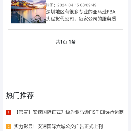
时间：2024-04-15 08:09:49
深圳地区有很多专业的亚马逊FBA
头程货代公司，每家公司的服务质
量和专业领域可能有所不同。因
此，要确定哪家公司最好，需要考
虑多个因素，包括公司的专业经
共
1
页
1
条
验、运输方式、服务质量、价格以
及客户反馈等。关于哪家亚马逊
FBA头程货代...
热门推荐
【官宣】安速国际正式升级为亚马逊FIST Elite承运商
1
实力彰显！安速国际六城公交广告正式上刊
2