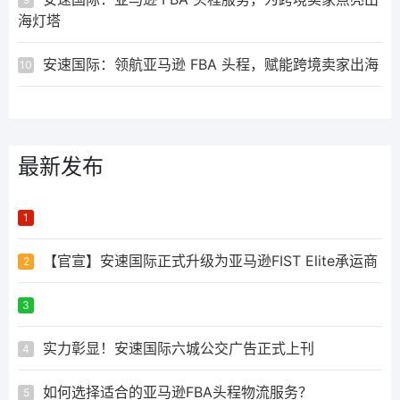
海灯塔
安速国际：领航亚马逊 FBA 头程，赋能跨境卖家出海
10
最新发布
ᅟᅠ ‌‍‎‏
1
【官宣】安速国际正式升级为亚马逊FIST Elite承运商
2
ᅟᅠ ‌‍‎‏
3
实力彰显！安速国际六城公交广告正式上刊
4
如何选择适合的亚马逊FBA头程物流服务？
5