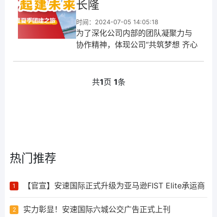
长隆
时间：2024-07-05 14:05:18
为了深化公司内部的团队凝聚力与
协作精神，体现公司“共筑梦想 齐心
同行”的理念，6月30日-7月1日，安
速货运（深圳、广州、东莞、佛
山、义乌、厦门、上海）的三百余
共
1
页
1
条
名员工欢聚珠海长隆海洋王国（还
有七十余名仓库与客服团队成员坚...
热门推荐
【官宣】安速国际正式升级为亚马逊FIST Elite承运商
1
实力彰显！安速国际六城公交广告正式上刊
2