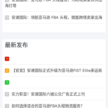
海灯塔
安速国际：领航亚马逊 FBA 头程，赋能跨境卖家出海
10
最新发布
ᅟᅠ ‌‍‎‏
1
【官宣】安速国际正式升级为亚马逊FIST Elite承运商
2
ᅟᅠ ‌‍‎‏
3
实力彰显！安速国际六城公交广告正式上刊
4
如何选择适合的亚马逊FBA头程物流服务？
5