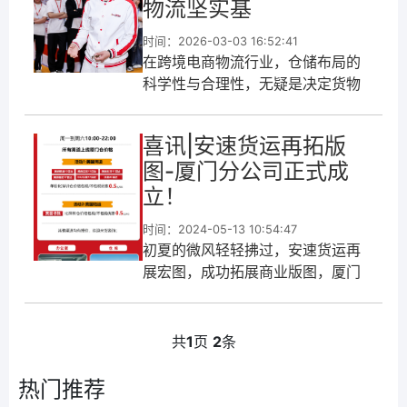
物流坚实基
时间：2026-03-03 16:52:41
在跨境电商物流行业，仓储布局的
科学性与合理性，无疑是决定货物
流转效率与服务质量的核心要素。
深圳市安速国际货运代理有限公
喜讯|安速货运再拓版
司，作为亚马逊官方认证的 SPN 服
图-厦门分公司正式成
务商，
立！
时间：2024-05-13 10:54:47
初夏的微风轻轻拂过，安速货运再
展宏图，成功拓展商业版图，厦门
分公司于昨日（5月9日）正式成
立，标志着公司进入了高速的发展
阶段。
共
1
页
2
条
热门推荐