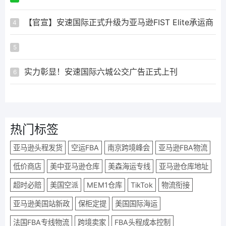
【官宣】安速国际正式升级为亚马逊FIST Elite承运商
4
ᅟᅠ ‌‍‎‏
5
实力彰显！安速国际六城公交广告正式上刊
6
热门标签
亚马逊头程发货
空运FBA
南京跨境峰会
亚马逊FBA物流
低价商店
美中亚马逊仓库
美森海运专线
亚马逊仓库地址
超时必赔
美国空派
MEM1仓库
TikTok
物流衔接
亚马逊美国站新政
保柜定提
美国国际海运
法国FBA专线物流
跨境卖家
FBA头程成本控制