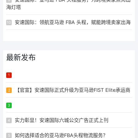
海灯塔
安速国际：领航亚马逊 FBA 头程，赋能跨境卖家出海
10
最新发布
ᅟᅠ ‌‍‎‏
1
【官宣】安速国际正式升级为亚马逊FIST Elite承运商
2
ᅟᅠ ‌‍‎‏
3
实力彰显！安速国际六城公交广告正式上刊
4
如何选择适合的亚马逊FBA头程物流服务？
5