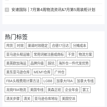
安速国际 | 7月第4周物流资讯&7月第5周装柜计划
6
热门标签
甩货
时效
渠道时效稳定
合德17日达
分摊成本
亚马逊头程运输
常用词被注册成商标
干货
物流方案
美英欧加海运
品牌升级
踩坑
海外仓一件代发优势
美东亚马逊仓库
MEM1仓库
广州仓
FBA头程费用计算方法
LGB8
加拿大FBA
加拿大专线
龙岗FBA物流
美国专线
美森正班
企业年会
罢工
清关步骤
清关
亚马逊仓库地址
美国空派