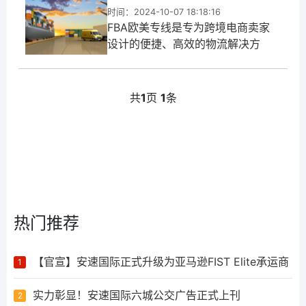
时间：2024-10-07 18:18:16
​FBA欧美专线是专为跨境电商卖家
设计的便捷、高效的物流解决方
案，结合了亚马逊的
FBA(Fulfillment By Amazon)服务
与特定渠道的国际专线运输。
共
1
页
1
条
FBA，即“由亚马逊履行”，是亚马逊
提供的一种全方位物流服...
热门推荐
【官宣】安速国际正式升级为亚马逊FIST Elite承运商
1
实力彰显！安速国际六城公交广告正式上刊
2