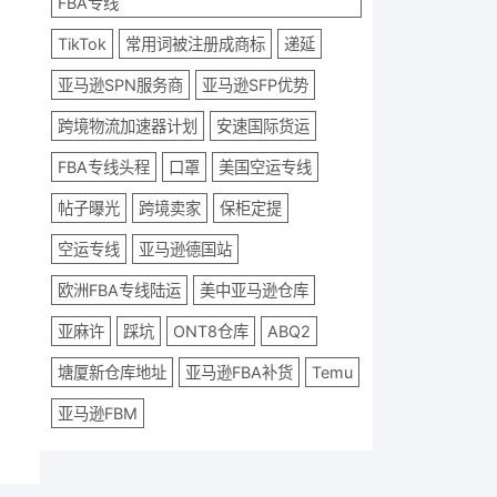
FBA专线
TikTok
常用词被注册成商标
递延
亚马逊SPN服务商
亚马逊SFP优势
跨境物流加速器计划
安速国际货运
FBA专线头程
口罩
美国空运专线
帖子曝光
跨境卖家
保柜定提
空运专线
亚马逊德国站
欧洲FBA专线陆运
美中亚马逊仓库
亚麻许
踩坑
ONT8仓库
ABQ2
塘厦新仓库地址
亚马逊FBA补货
Temu
亚马逊FBM