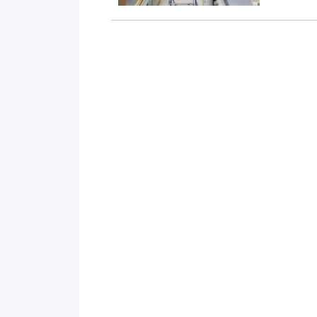
科学合理的
率而...