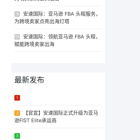
安速国际：亚马逊 FBA 头程服务，
9
为跨境卖家点亮出海灯塔
安速国际：领航亚马逊 FBA 头程，
10
赋能跨境卖家出海
最新发布
ᅟᅠ ‌‍‎‏
1
【官宣】安速国际正式升级为亚马
2
逊FIST Elite承运商
ᅟᅠ ‌‍‎‏
3