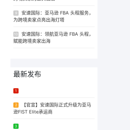
安速国际：亚马逊 FBA 头程服务，
9
为跨境卖家点亮出海灯塔
安速国际：领航亚马逊 FBA 头程，
10
赋能跨境卖家出海
最新发布
ᅟᅠ ‌‍‎‏
1
【官宣】安速国际正式升级为亚马
2
逊FIST Elite承运商
ᅟᅠ ‌‍‎‏
3