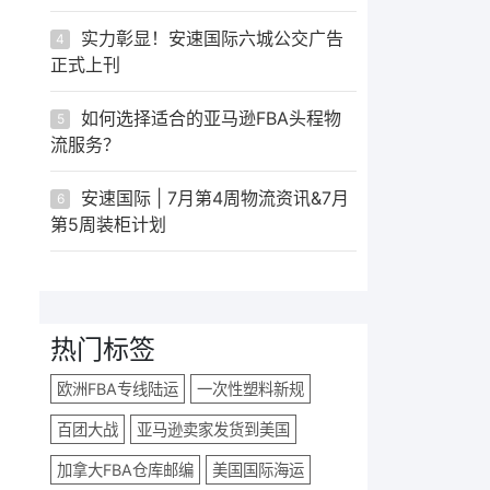
实力彰显！安速国际六城公交广告
4
正式上刊
如何选择适合的亚马逊FBA头程物
5
流服务？
安速国际 | 7月第4周物流资讯&7月
6
第5周装柜计划
热门标签
欧洲FBA专线陆运
一次性塑料新规
百团大战
亚马逊卖家发货到美国
加拿大FBA仓库邮编
美国国际海运