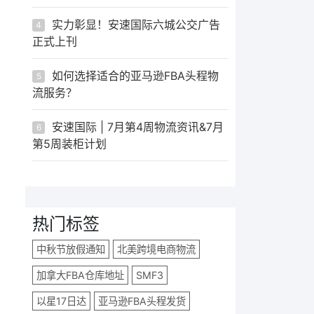
实力彰显！安速国际六城公交广告
4
正式上刊
如何选择适合的亚马逊FBA头程物
5
流服务？
安速国际 | 7月第4周物流资讯&7月
6
第5周装柜计划
热门标签
中秋节放假通知
北美跨境电商物流
加拿大FBA仓库地址
SMF3
以星17日达
亚马逊FBA头程发货