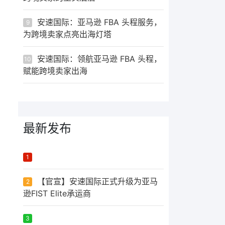
安速国际：亚马逊 FBA 头程服务，
9
为跨境卖家点亮出海灯塔
安速国际：领航亚马逊 FBA 头程，
10
赋能跨境卖家出海
最新发布
ᅟᅠ ‌‍‎‏
1
【官宣】安速国际正式升级为亚马
2
逊FIST Elite承运商
ᅟᅠ ‌‍‎‏
3