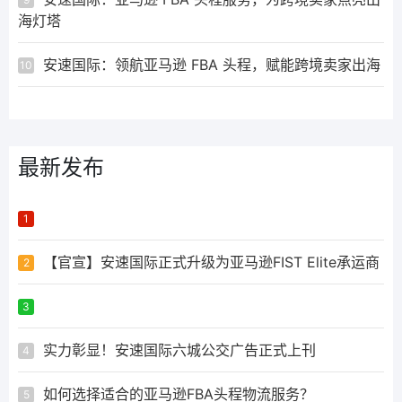
海灯塔
安速国际：领航亚马逊 FBA 头程，赋能跨境卖家出海
10
最新发布
ᅟᅠ ‌‍‎‏
1
【官宣】安速国际正式升级为亚马逊FIST Elite承运商
2
ᅟᅠ ‌‍‎‏
3
实力彰显！安速国际六城公交广告正式上刊
4
如何选择适合的亚马逊FBA头程物流服务？
5