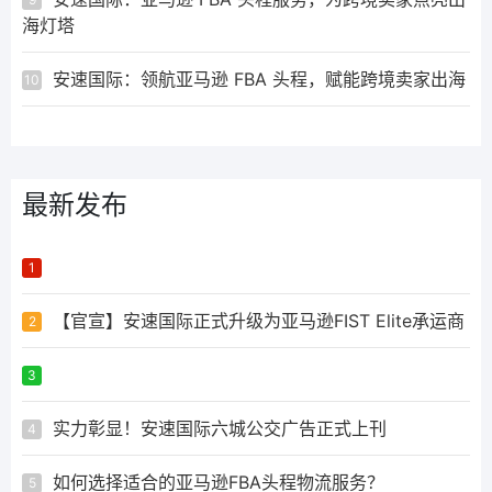
海灯塔
安速国际：领航亚马逊 FBA 头程，赋能跨境卖家出海
10
最新发布
ᅟᅠ ‌‍‎‏
1
【官宣】安速国际正式升级为亚马逊FIST Elite承运商
2
ᅟᅠ ‌‍‎‏
3
实力彰显！安速国际六城公交广告正式上刊
4
如何选择适合的亚马逊FBA头程物流服务？
5