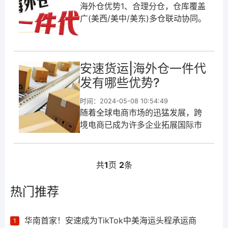
海外仓优势1、合理分仓，仓库覆盖
广(美西/美中/美东)多仓联动协同。
2、节省尾程派送成本，
UPS/FEDEX混打(相比国际快递走
货，更能节省成本。且70磅内货物
安速货运|海外仓一件代
发有哪些优势?
时间：2024-05-08 10:54:49
随着全球电商市场的迅猛发展，跨
境电商已成为许多企业拓展国际市
场的重要途径。在跨境电商的运营
过程中，物流环节的重要性不言而
喻。为了提升物流效率、降低运营
共
1
页
2
条
成本并优化客户体验，越来越多的
卖家开始选择使用海外仓一件代发
热门推荐
的服务模式...
华南首家！安速成为TikTok中美海运头程承运商
1