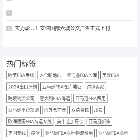
ᅟᅠ ‌‍‎‏
5
实力彰显！安速国际六城公交广告正式上刊
6
热门标签
欧美FBA专线
入仓新动向
亚马逊FBA入库
美欧FBA
2024出口计划
亚马逊FBA仓库地址
跨境卖家
跨境物流公司
意大利FBA海运
亚马逊FBA费用
亚马逊平台规则
海外仓扩仓
双清包税
甩货
欧洲德国FBA海运专线
美中芝加哥仓
亚马逊新策
美国专线
疫情
亚马逊FBA头程物流费用
亚马逊FBA头程