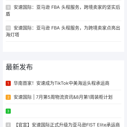
安速国际：亚马逊 FBA 头程服务，跨境卖家的坚实后
9
盾
安速国际：亚马逊 FBA 头程服务，为跨境卖家点亮出
10
海灯塔
最新发布
华南首家！安速成为TikTok中美海运头程承运商
1
安速国际 | 7月第5周物流资讯&8月第1周装柜计划
2
ᅟᅠ ‌‍‎‏
3
【官宣】安速国际正式升级为亚马逊FIST Elite承运商
4