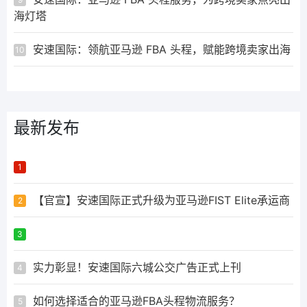
海灯塔
安速国际：领航亚马逊 FBA 头程，赋能跨境卖家出海
10
最新发布
ᅟᅠ ‌‍‎‏
1
【官宣】安速国际正式升级为亚马逊FIST Elite承运商
2
ᅟᅠ ‌‍‎‏
3
实力彰显！安速国际六城公交广告正式上刊
4
如何选择适合的亚马逊FBA头程物流服务？
5