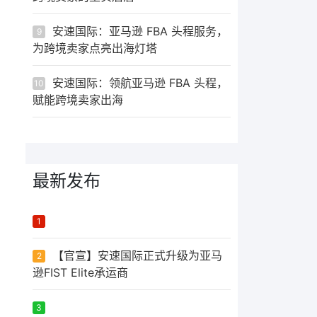
安速国际：亚马逊 FBA 头程服务，
9
为跨境卖家点亮出海灯塔
安速国际：领航亚马逊 FBA 头程，
10
赋能跨境卖家出海
最新发布
ᅟᅠ ‌‍‎‏
1
【官宣】安速国际正式升级为亚马
2
逊FIST Elite承运商
ᅟᅠ ‌‍‎‏
3