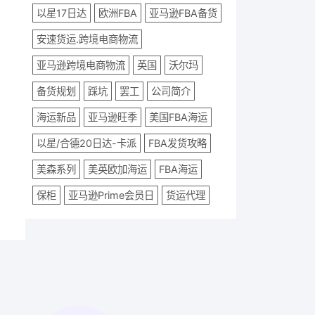
以星17日达
欧洲FBA
亚马逊FBA备货
安速货运.跨境电商物流
亚马逊跨境电商物流
英国
沃尔玛
备货规划
踩坑
罢工
公司简介
海运新品
亚马逊旺季
美国FBA海运
以星/合德20日达-卡派
FBA发货攻略
美森系列
美英欧加海运
FBA海运
保柜
亚马逊Prime会员日
货运代理