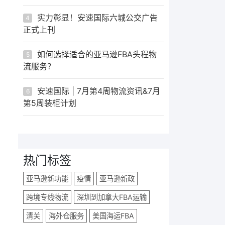
实力彰显！安速国际六城公交广告
4
正式上刊
如何选择适合的亚马逊FBA头程物
5
流服务？
安速国际 | 7月第4周物流资讯&7月
6
第5周装柜计划
热门标签
亚马逊新功能
疫情
亚马逊新政
跨境专线物流
深圳到加拿大FBA运输
清关
海外仓服务
美国海运FBA