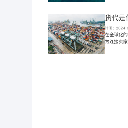
代呢?以下是
货代是
时间：2024-04
在全球化的
为连接卖家
供从起始地
可或缺的作