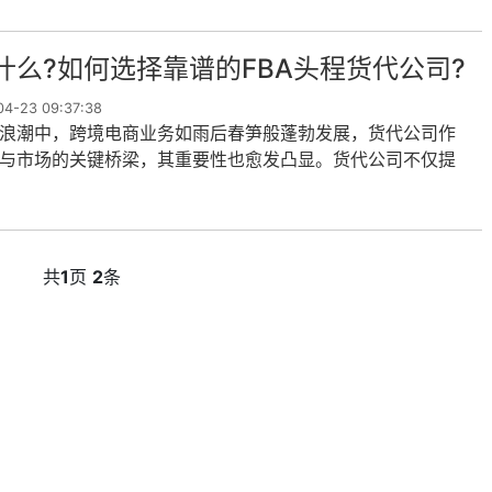
一些关键考虑因...
什么?如何选择靠谱的FBA头程货代公司?
-23 09:37:38
浪潮中，跨境电商业务如雨后春笋般蓬勃发展，货代公司作
与市场的关键桥梁，其重要性也愈发凸显。货代公司不仅提
到目的地的货物运输服务，还在复杂的物流流程中发挥着不
用。特别是在亚马逊等跨境...
共
1
页
2
条