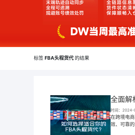
标签
FBA头程货代
的结果
全面解
时间：2024-07
​在跨境电
效、可靠的
助卖家节省