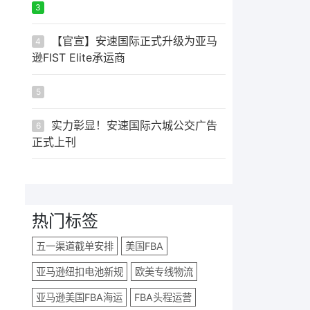
ᅟᅠ ‌‍‎‏
3
【官宣】安速国际正式升级为亚马
4
逊FIST Elite承运商
ᅟᅠ ‌‍‎‏
5
实力彰显！安速国际六城公交广告
6
正式上刊
热门标签
五一渠道截单安排
美国FBA
亚马逊纽扣电池新规
欧美专线物流
亚马逊美国FBA海运
FBA头程运营