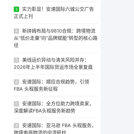
实力彰显！安速国际六城公交广告
3
正式上刊
新拼姆布局与9810合规：跨境物流
4
从“低价走量”向“品牌赋能”转型的核心路
径
美线运价异动与清关风险并存：
5
2026年上半年国际货运市场全景复盘
安速国际：顺应合规趋势，引领
6
FBA 头程服务新征程
安速国际：全方位助力跨境卖家，
7
深度解读FBA头程服务新趋势
安速国际：亚马逊 FBA 头程服务，
8
跨境电商物流的中流砥柱