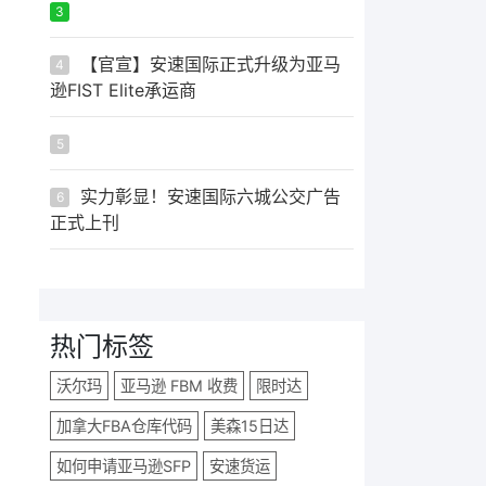
ᅟᅠ ‌‍‎‏
3
【官宣】安速国际正式升级为亚马
4
逊FIST Elite承运商
ᅟᅠ ‌‍‎‏
5
实力彰显！安速国际六城公交广告
6
正式上刊
热门标签
沃尔玛
亚马逊 FBM 收费
限时达
加拿大FBA仓库代码
美森15日达
如何申请亚马逊SFP
安速货运