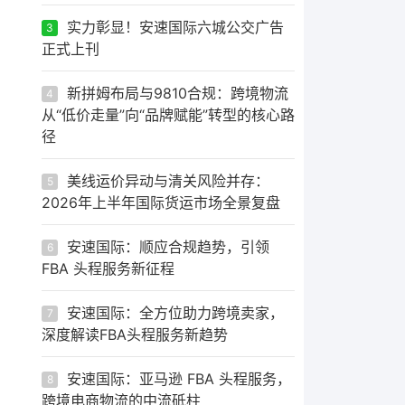
实力彰显！安速国际六城公交广告
3
正式上刊
新拼姆布局与9810合规：跨境物流
4
从“低价走量”向“品牌赋能”转型的核心路
径
美线运价异动与清关风险并存：
5
2026年上半年国际货运市场全景复盘
安速国际：顺应合规趋势，引领
6
FBA 头程服务新征程
安速国际：全方位助力跨境卖家，
7
深度解读FBA头程服务新趋势
安速国际：亚马逊 FBA 头程服务，
8
跨境电商物流的中流砥柱