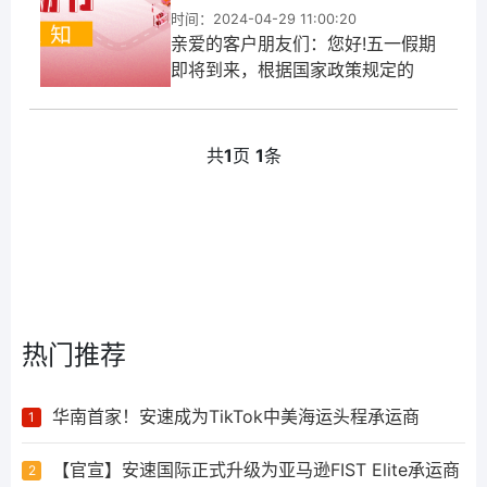
时间：2024-04-29 11:00:20
亲爱的客户朋友们：您好!五一假期
即将到来，根据国家政策规定的
2024年节假日通知安排。假期期
间，我司仓库和服务团队时间有所
调整，敬请各位客户留意，及早做
共
1
页
1
条
好相关安排。现将我司五一放假安
排及值班安排告知如下：
热门推荐
华南首家！安速成为TikTok中美海运头程承运商
1
【官宣】安速国际正式升级为亚马逊FIST Elite承运商
2