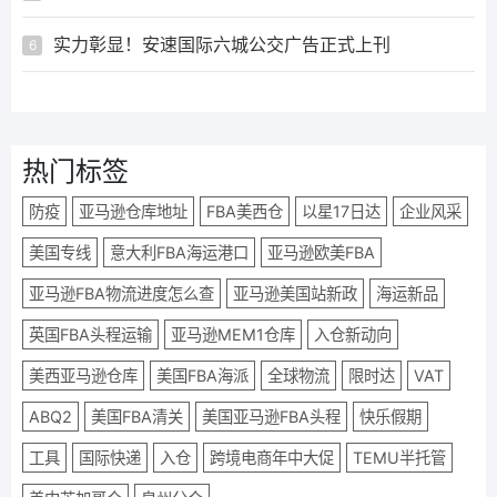
实力彰显！安速国际六城公交广告正式上刊
6
热门标签
防疫
亚马逊仓库地址
FBA美西仓
以星17日达
企业风采
美国专线
意大利FBA海运港口
亚马逊欧美FBA
亚马逊FBA物流进度怎么查
亚马逊美国站新政
海运新品
英国FBA头程运输
亚马逊MEM1仓库
入仓新动向
美西亚马逊仓库
美国FBA海派
全球物流
限时达
VAT
ABQ2
美国FBA清关
美国亚马逊FBA头程
快乐假期
工具
国际快递
入仓
跨境电商年中大促
TEMU半托管