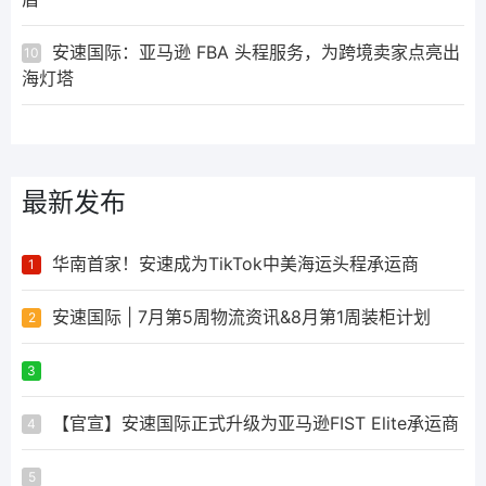
安速国际：亚马逊 FBA 头程服务，为跨境卖家点亮出
10
海灯塔
最新发布
华南首家！安速成为TikTok中美海运头程承运商
1
安速国际 | 7月第5周物流资讯&8月第1周装柜计划
2
ᅟᅠ ‌‍‎‏
3
【官宣】安速国际正式升级为亚马逊FIST Elite承运商
4
ᅟᅠ ‌‍‎‏
5