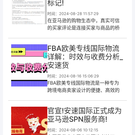
标记!
时间：2024-08-28 11:57:29
在亚马逊的购物生态中，真实可信
的买家评论是连接买家与商品的桥
梁，它们不仅帮助消费者做出明智
的购买决策，也是卖家优化产品与
FBA欧美专线国际物流
服务不可或缺的反馈来源。为了维
详解：时效与收费分析_
护这一体系
安速货
时间：2024-08-16 15:06:29
FBA欧美专线国际物流是一种专为
跨境电商卖家设计的便捷、高效的
物流解决方案。FBA，即
“Fulfillment By Amazon”，是亚马
官宣!安速国际正式成为
逊提供的一种物流服务，意味着卖
亚马逊SPN服务商!
家将商品寄送至亚马逊仓库，由亚
马逊负责存储、包装、...
时间：2024-08-06 10:12:15