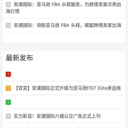
安速国际：亚马逊 FBA 头程服务，为跨境卖家点亮出
9
海灯塔
安速国际：领航亚马逊 FBA 头程，赋能跨境卖家出海
10
最新发布
ᅟᅠ ‌‍‎‏
1
【官宣】安速国际正式升级为亚马逊FIST Elite承运商
2
ᅟᅠ ‌‍‎‏
3
实力彰显！安速国际六城公交广告正式上刊
4