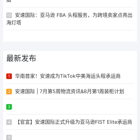
安速国际：亚马逊 FBA 头程服务，为跨境卖家点亮出
10
海灯塔
最新发布
华南首家！安速成为TikTok中美海运头程承运商
1
安速国际 | 7月第5周物流资讯&8月第1周装柜计划
2
ᅟᅠ ‌‍‎‏
3
【官宣】安速国际正式升级为亚马逊FIST Elite承运商
4
ᅟᅠ ‌‍‎‏
5