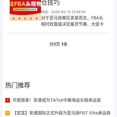
仓技巧
时间：2026-02-13 13:58:56
对于亚马逊美区卖家而言，FBA头
程时效直接决定备货节奏、大促卡
位和资金周转，而美森12日达作为
美西仓极速入仓的“王牌渠道”，开船
后11-12天即可完成入仓，成为
共
1
页
1
条
热门推荐
华南首家！安速成为TikTok中美海运头程承运商
1
【官宣】安速国际正式升级为亚马逊FIST Elite承运商
2