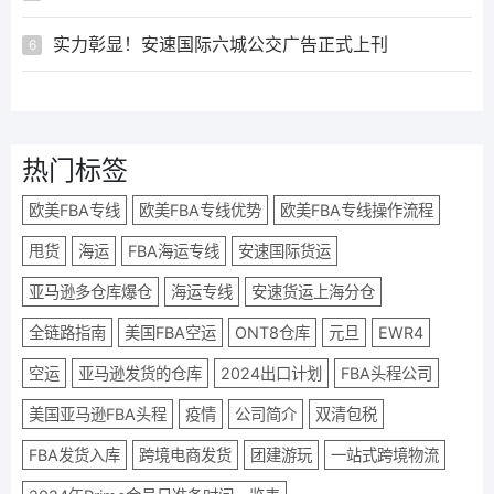
实力彰显！安速国际六城公交广告正式上刊
6
热门标签
欧美FBA专线
欧美FBA专线优势
欧美FBA专线操作流程
甩货
海运
FBA海运专线
安速国际货运
亚马逊多仓库爆仓
海运专线
安速货运上海分仓
全链路指南
美国FBA空运
ONT8仓库
元旦
EWR4
空运
亚马逊发货的仓库
2024出口计划
FBA头程公司
美国亚马逊FBA头程
疫情
公司简介
双清包税
FBA发货入库
跨境电商发货
团建游玩
一站式跨境物流