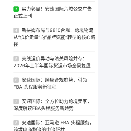
实力彰显！安速国际六城公交广告
3
正式上刊
新拼姆布局与9810合规：跨境物流
4
从“低价走量”向“品牌赋能”转型的核心路
径
美线运价异动与清关风险并存：
5
2026年上半年国际货运市场全景复盘
安速国际：顺应合规趋势，引领
6
FBA 头程服务新征程
安速国际：全方位助力跨境卖家，
7
深度解读FBA头程服务新趋势
安速国际：亚马逊 FBA 头程服务，
8
跨境电商物流的中流砥柱