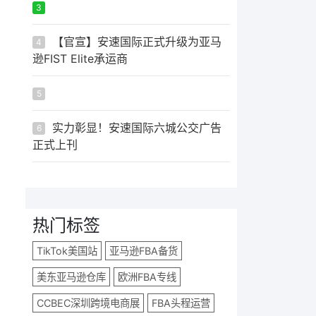
ᅟᅠ ‌‍‎‏
3
【官宣】安速国际正式升级为亚马
4
逊FIST Elite承运商
ᅟᅠ ‌‍‎‏
5
实力彰显！安速国际六城公交广告
6
正式上刊
热门标签
TikTok美国站
亚马逊FBA备货
美东亚马逊仓库
欧洲FBA专线
CCBEC深圳跨境电商展
FBA头程运营