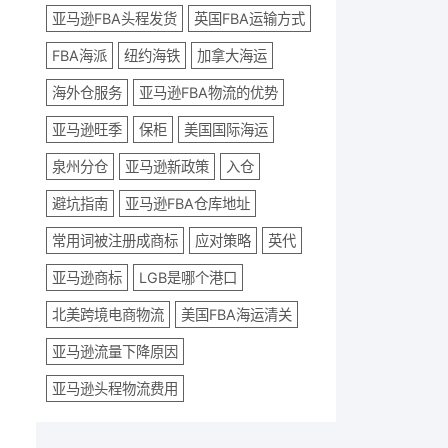
亚马逊FBA头程发货
英国FBA运输方式
FBA海派
纽约海铁
加拿大海运
海外仓服务
亚马逊FBA物流的优势
亚马逊旺季
保柜
美国国际海运
泉州分仓
亚马逊新政策
入仓
避坑指南
亚马逊FBA仓库地址
常用词被注册成商标
应对策略
英代
亚马逊商标
LGB是哪个港口
北美跨境电商物流
美国FBA海运清关
亚马逊流量下降原因
亚马逊头程物流费用