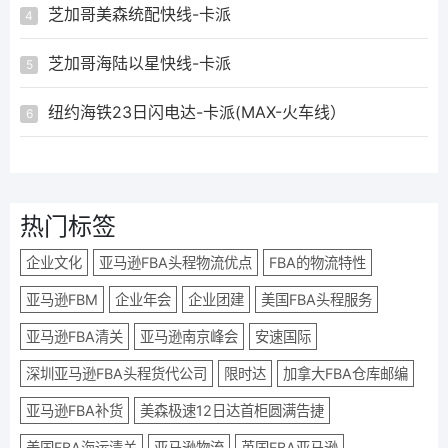
芝加哥美森统配快线-卡派
4
芝加哥海陆以星快线-卡派
5
纽约海铁23日闪电达-卡派(MAX-火车线）
6
热门标签
企业文化
亚马逊FBA头程物流优点
FBA的物流特性
亚马逊FBM
企业年会
企业团建
美国FBA头程服务
亚马逊FBA清关
亚马逊南京峰会
安速国际
深圳亚马逊FBA头程货代公司
限时达
加拿大FBA仓库邮编
亚马逊FBA补货
美森极速12日达首柜圆满告捷
美国FBA海运清关
亚马逊物流
英国FBA亚马逊