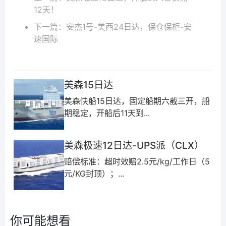
12天！
下一篇：
安杰1号-美西24日达，保仓保柜-安
速国际
美森15日达
美森快船15日达，固定船期六截三开，船
期稳定，开船后11天到...
美森极速12日达-UPS派（CLX）
赔偿标准：超时效赔2.5元/kg/工作日（5
元/KG封顶）；...
你可能想看