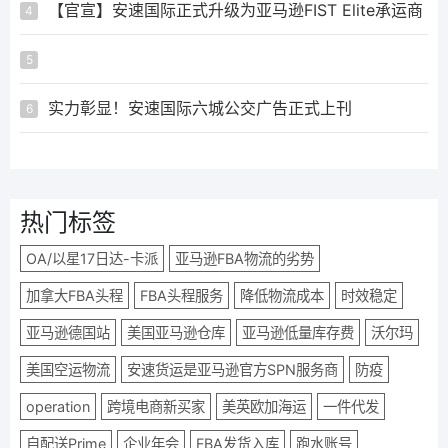
【官宣】安速国际正式升级为亚马逊FIST Elite承运商
4
ᅟᅠ ‌‍‎‏
5
实力彰显！安速国际六城公交广告正式上刊
6
热门标签
OA/以星17日达-卡派
亚马逊FBA物流的劣势
加拿大FBA头程
FBA头程服务
降低物流成本
时效稳定
亚马逊德国站
美国亚马逊仓库
亚马逊低量库存费
沃尔玛
美国空运物流
安速货运是亚马逊官方SPN服务商
防疫
operation
跨境电商新买家
美英欧加海运
一件代发
自配送Prime
企业年会
FBA发货入库
跑水账号