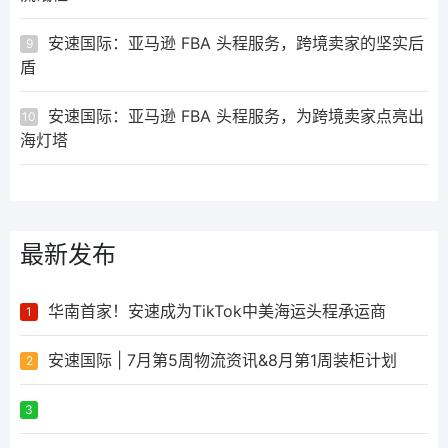
安速国际：亚马逊 FBA 头程服务，跨境卖家的坚实后
9
盾
安速国际：亚马逊 FBA 头程服务，为跨境卖家点亮出
10
海灯塔
最新发布
华南首家！安速成为TikTok中美海运头程承运商
1
安速国际 | 7月第5周物流资讯&8月第1周装柜计划
2
ᅟᅠ ‌‍‎‏
3