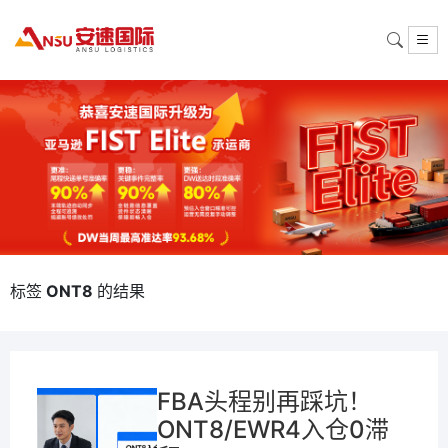
标签
ONT8
的结果
FBA头程别再踩坑！
ONT8/EWR4入仓0滞