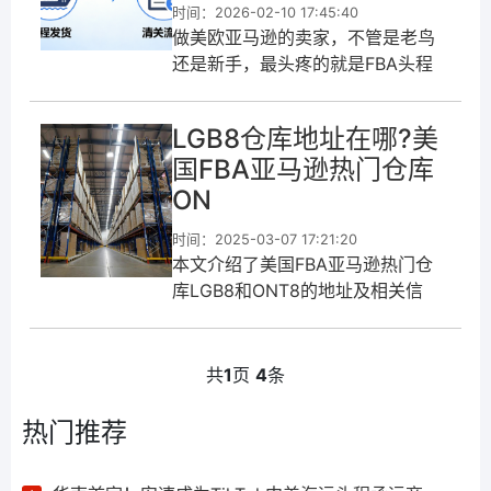
时间：2026-02-10 17:45:40
做美欧亚马逊的卖家，不管是老鸟
还是新手，最头疼的就是FBA头程
发货和清关——2026年美欧又出了
一堆新规，清关审核更严，ONT8、
LGB8仓库地址在哪?美
EWR4这些热门仓又容易爆仓，
国FBA亚马逊热门仓库
ON
时间：2025-03-07 17:21:20
本文介绍了美国FBA亚马逊热门仓
库LGB8和ONT8的地址及相关信
息。LGB8仓库位于加利福尼亚州里
亚尔托市，地理位置优越，能够快
速响应加州及周边地区的订单需
共
1
页
4
条
求。ONT8仓库则坐落于加利福尼亚
州莫雷诺谷，规模庞大，靠近洛...
热门推荐