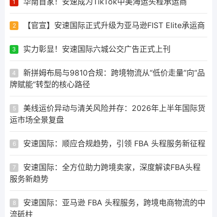
华南首家！安速成为TikTok中美海运头程承运商
1
【官宣】安速国际正式升级为亚马逊FIST Elite承运商
2
实力彰显！安速国际六城公交广告正式上刊
3
新拼姆布局与9810合规：跨境物流从“低价走量”向“品
4
牌赋能”转型的核心路径
美线运价异动与清关风险并存：2026年上半年国际货
5
运市场全景复盘
安速国际：顺应合规趋势，引领 FBA 头程服务新征程
6
安速国际：全方位助力跨境卖家，深度解读FBA头程
7
服务新趋势
安速国际：亚马逊 FBA 头程服务，跨境电商物流的中
8
流砥柱