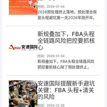
时间：2026-01-04
2026预处理终止落地，预处理合规
是头程避坑第一关2026年刚开年，
亚马逊FBA预处理服务全面终止的
新规就给不少卖家来了个“下马威”。
新规叠加下，FBA头程
很多新手卖家没摸清规则就盲
全链路风险把控要抓核
心
时间：2026-01-04
新规叠加下，FBA头程全链路风险
把控要抓核心除了预处理终止，
2026年亚马逊还叠加了不少FBA头
程新规，比如美国站的仓单预审
安速国际提醒新手避坑
核、欧洲站的VAT与EORI号强制绑
关键：FBA 头程+清关
的风险
时间：2025-12-26