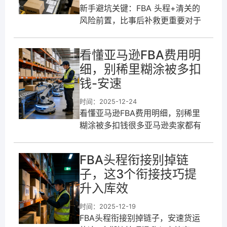
新手避坑关键：FBA 头程+清关的
风险前置，比事后补救更重要对于
新手卖家来说，FBA 头程发货和清
关环节，最可怕的不是流程复杂，
看懂亚马逊FBA费用明
而是遇到突发状况手忙脚乱。很多
细，别稀里糊涂被多扣
时
钱-安速
时间：2025-12-24
看懂亚马逊FBA费用明细，别稀里
糊涂被多扣钱很多亚马逊卖家都有
过这种经历：明明卖货赚了钱，到
头来算利润却发现没剩多少，问题
​FBA头程衔接别掉链
大多出在FBA费用上。不少人只知
子，这3个衔接技巧提
道FB
升入库效
时间：2025-12-19
FBA头程衔接别掉链子，安速货运