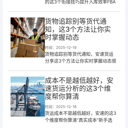
的这3个衔接技巧提升入库效率FBA
头程不是把货交给货代就完事了，
从发货到入库的每个衔接环节都很
货物追踪别等货代通
重要，比如备货时间和物流时效的
知，这3个方法让你实
衔接
时掌握动态
时间：2025-12-19
货物追踪别等货代通知，安速货运
分享这3个方法让你实时掌握动态很
多卖家发完FBA头程后，就全靠货
代通知货物动态，货代不更信息，
成本不是越低越好，安
自己就一脸懵。等到发现货物延误
速货运分析的这3个维
或者出
度帮你算清
时间：2025-12-18
货运成本不是越低越好，安速的这3
个维度帮你算清“真实成本”新手选
FBA头程，最容易犯的错就是只看