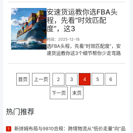
报价，觉得哪家便宜选哪家，结果
安速货运教你选FBA头
后期一堆附加费，总成本比贵的还
程，先看“时效匹配
高。
度”，这3
时间：2025-12-18
选FBA头程，先看“时效匹配度”，安
速货运教你这3个细节帮你少走弯路
做亚马逊的都懂，FBA头程选不
对，要么断货亏销量，要么压货占
资金，其实核心就一点：物流时效
首页
上一页
2
3
4
5
6
得
下一页
末页
热门推荐
新拼姆布局与9810合规：跨境物流从“低价走量”向“品
1