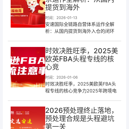
提货到海外
时间：2026-01-13
安速国际全链路自营体系运作全解
析：从国内提货到海外入仓的闭环
流程 安速国际全链路自营体系以“国
内集运干线运输海外清关仓储管理
时效决胜旺季，2025美
末端派送”五大核心环节为轴，通
欧英FBA头程专线的核
心竞
时间：2026-01-06
时效决胜旺季，2025美欧英FBA头
程专线的核心竞争力2025年跨境电
商市场进入精细化竞争阶段，亚马
逊FBA卖家对物流的核心诉求已从
2026预处理终止落地，
“送达”升级为“精准准时送达
预处理合规是头程避坑
第一关