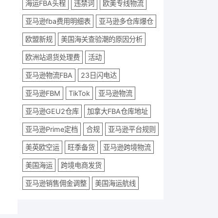
海运FBA头程
违禁词
欧美专线物流
亚马逊fba费用明细表
亚马逊多仓库爆仓
欧盟新规
美国海关查验潮的原因分析
欧洲站退货处理费
活动
亚马逊物流FBA
23日闪电达
亚马逊FBM
TikTok
亚马逊物流
亚马逊GEU2仓库
加拿大FBA仓库地址
亚马逊Prime定档
合规
亚马逊平台规则
美英欧空运
旺季备货
亚马逊跨境物流
美国海运
跨境电商发货
亚马逊销售佣金调整
美国海运航线