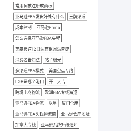
常用词被注册成商标
亚马逊FBA发货好处有什么
王牌渠道
成本控制
亚马逊Prime
怎么选择亚马逊FBA头程
美森极速12日达首柜圆满告捷
消费者告知法
帖子曝光
多渠道FBA模式
美国空运专线
LGB是哪个港口
开工大吉
跨境电商物流
欧洲FBA专线海运
亚马逊FBA物流
以星
厦门仓库
亚马逊FBA头程物流商
亚马逊仓库地址
加拿大专线
亚马逊系统升级通知