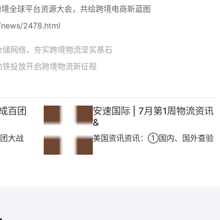
果跨境全球平台资源大会，共绘跨境电商新蓝图
/news/2478.html
仓储网络，夯实跨境物流坚实基石
地铁投放开启跨境物流新征程
完成百团
安速国际 | 7月第1周物流资讯
&
百团大战
美国资讯资讯：①国内、国外查验
严格，为保证货物正常出运...