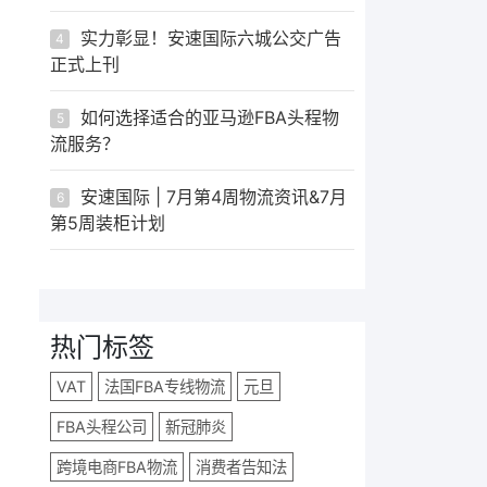
实力彰显！安速国际六城公交广告
4
正式上刊
如何选择适合的亚马逊FBA头程物
5
流服务？
安速国际 | 7月第4周物流资讯&7月
6
第5周装柜计划
热门标签
VAT
法国FBA专线物流
元旦
FBA头程公司
新冠肺炎
跨境电商FBA物流
消费者告知法