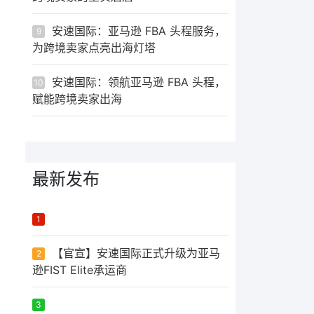
安速国际：亚马逊 FBA 头程服务，
9
为跨境卖家点亮出海灯塔
安速国际：领航亚马逊 FBA 头程，
10
赋能跨境卖家出海
最新发布
ᅟᅠ ‌‍‎‏
1
【官宣】安速国际正式升级为亚马
2
逊FIST Elite承运商
ᅟᅠ ‌‍‎‏
3